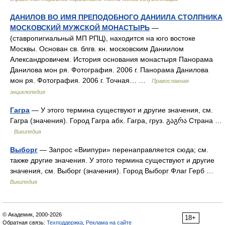
ДАНИЛОВ ВО ИМЯ ПРЕПОДОБНОГО ДАНИИЛА СТОЛПНИКА
МОСКОВСКИЙ МУЖСКОЙ МОНАСТЫРЬ
—
(ставропигиальный МП РПЦ), находится на юго востоке
Москвы. Основан св. блгв. кн. московским Даниилом
Александровичем. История основания монастыря Панорама
Данилова мон ря. Фотография. 2006 г. Панорама Данилова
мон ря. Фотография. 2006 г. Точная… …
Православная
энциклопедия
Гагра
— У этого термина существуют и другие значения, см.
Гагра (значения). Город Гагра абх. Гагра, груз. გაგრა Страна …
Википедия
Выборг
— Запрос «Виипури» перенаправляется сюда; см.
также другие значения. У этого термина существуют и другие
значения, см. Выборг (значения). Город Выборг Флаг Герб …
Википедия
© Академик, 2000-2026
18+
Обратная связь:
Техподдержка
,
Реклама на сайте